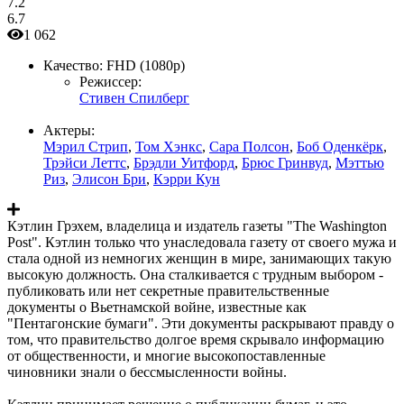
7.2
6.7
1 062
Качество:
FHD (1080p)
Режиссер:
Стивен Спилберг
Актеры:
Мэрил Стрип
,
Том Хэнкс
,
Сара Полсон
,
Боб Оденкёрк
,
Трэйси Леттс
,
Брэдли Уитфорд
,
Брюс Гринвуд
,
Мэттью
Риз
,
Элисон Бри
,
Кэрри Кун
Кэтлин Грэхем, владелица и издатель газеты "The Washington
Post". Кэтлин только что унаследовала газету от своего мужа и
стала одной из немногих женщин в мире, занимающих такую
высокую должность. Она сталкивается с трудным выбором -
публиковать или нет секретные правительственные
документы о Вьетнамской войне, известные как
"Пентагонские бумаги". Эти документы раскрывают правду о
том, что правительство долгое время скрывало информацию
от общественности, и многие высокопоставленные
чиновники знали о бессмысленности войны.