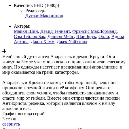
Качество:
FHD (1080p)
Режиссер:
Дуглас Маккиннон
Актеры:
Майкл Шин
,
Дэвид Теннант
,
Фрэнсис МакДорманд
,
Сэм Тейлор Бак
,
Дэниэл Мейс
,
Шан Брук
,
Олли
,
Адриа
Архона
,
Джон Хэмм
,
Джек Уайтхолл
Необычный дуэт: ангел Азирафель и демон Кроули. Они
живут на Земле уже много веков и привыкли к человеческому
миру. Но однажды наступает предсказанный апокалипсис, и
мир оказывается на грани катастрофы.
Азирафель и Кроули не хотят, чтобы мир погиб, ведь они
привыкли к земной жизни и её комфорту. Они решают
объединить свои усилия, чтобы помешать апокалипсису и
спасти мир от гибели. Вместе они отправляются на поиски
Антихриста, ребенка, который является ключом к началу
апокалипсиса.
График выхода серий
3 сезон
свернуть