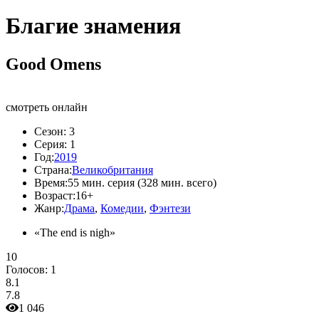
Благие знамения
Good Omens
смотреть онлайн
Сезон:
3
Серия:
1
Год:
2019
Страна:
Великобритания
Время:
55 мин. серия (328 мин. всего)
Возраст:
16+
Жанр:
Драма
,
Комедии
,
Фэнтези
«The end is nigh»
10
Голосов:
1
8.1
7.8
1 046