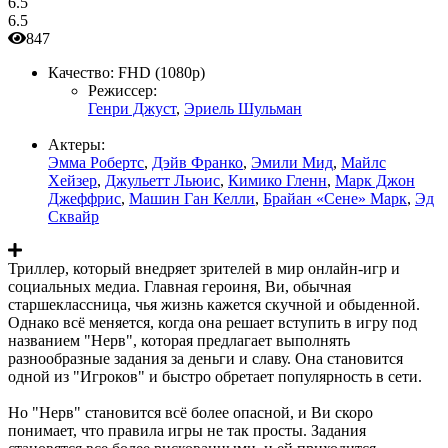
6.5
6.5
847
Качество:
FHD (1080p)
Режиссер:
Генри Джуст
,
Эриель Шульман
Актеры:
Эмма Робертс
,
Дэйв Франко
,
Эмили Мид
,
Майлс
Хейзер
,
Джульетт Льюис
,
Кимико Гленн
,
Марк Джон
Джеффрис
,
Машин Ган Келли
,
Брайан «Сене» Марк
,
Эд
Сквайр
Триллер, который внедряет зрителей в мир онлайн-игр и
социальных медиа. Главная героиня, Ви, обычная
старшеклассница, чья жизнь кажется скучной и обыденной.
Однако всё меняется, когда она решает вступить в игру под
названием "Нерв", которая предлагает выполнять
разнообразные задания за деньги и славу. Она становится
одной из "Игроков" и быстро обретает популярность в сети.
Но "Нерв" становится всё более опасной, и Ви скоро
понимает, что правила игры не так просты. Задания