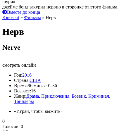
шурик
джеймс бонд закурил нервно в сторонке от этого фильма.
Вместе до конца
Kinostart
»
Фильмы
» Нерв
Нерв
Nerve
смотреть онлайн
Год:
2016
Страна:
США
Время:
96 мин. / 01:36
Возраст:
16+
Жанр:
Драма
,
Приключения
,
Боевик
,
Криминал
,
Триллеры
«Играй, чтобы выжить»
0
Голосов:
0