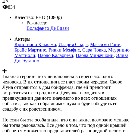
4.3
834
Качество:
FHD (1080p)
Режиссер:
Вольфанго Де Биази
Актеры:
Кристиано Каккамо
,
Илария Спада
,
Массимо Гини
,
Брайс Мартине
,
Рикки Мемфис
,
Сара Чокка
,
Маурицио
Маттиоли
,
Паоло Калабрези
,
Паола Миначчони
,
Элиза
Ди Эузанио
Главная героиня по уши влюблена в своего молодого
человека. В их отношения все идет своим чередом. Скоро
Луна отправится в дом бойфренда, где ей предстоит
встретиться с его родными. Девушка находится в
предвкушении данного значимого во всех отношениях
события, так как собравшимся нужно будет обсудить ее
свадьбу с их родственником.
Но если бы эта особа знала, кто они такие, возможно меньше
бы тогда радовалась. Все дело в том, что под одной крышей
соберется множество представителей разнородной нечисти.