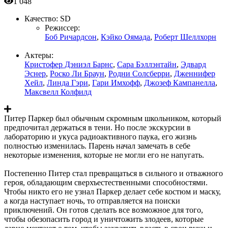
1 048
Качество:
SD
Режиссер:
Боб Ричардсон
,
Кэйко Оямада
,
Роберт Шеллхорн
Актеры:
Кристофер Дэниэл Барнс
,
Сара Бэллэнтайн
,
Эдвард
Эснер
,
Роско Ли Браун
,
Родни Солсберри
,
Дженнифер
Хейл
,
Линда Гэри
,
Гари Имхофф
,
Джозеф Кампанелла
,
Максвелл Колфилд
Питер Паркер был обычным скромным школьником, который
предпочитал держаться в тени. Но после экскурсии в
лабораторию и укуса радиоактивного паука, его жизнь
полностью изменилась. Парень начал замечать в себе
некоторые изменения, которые не могли его не напугать.
Постепенно Питер стал превращаться в сильного и отважного
героя, обладающим сверхъестественными способностями.
Чтобы никто его не узнал Паркер делает себе костюм и маску,
а когда наступает ночь, то отправляется на поиски
приключений. Он готов сделать все возможное для того,
чтобы обезопасить город и уничтожить злодеев, которые