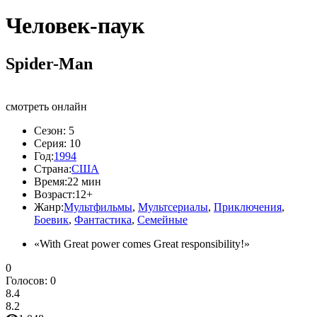
Человек-паук
Spider-Man
смотреть онлайн
Сезон:
5
Серия:
10
Год:
1994
Страна:
США
Время:
22 мин
Возраст:
12+
Жанр:
Мультфильмы
,
Мультсериалы
,
Приключения
,
Боевик
,
Фантастика
,
Семейные
«With Great power comes Great responsibility!»
0
Голосов:
0
8.4
8.2