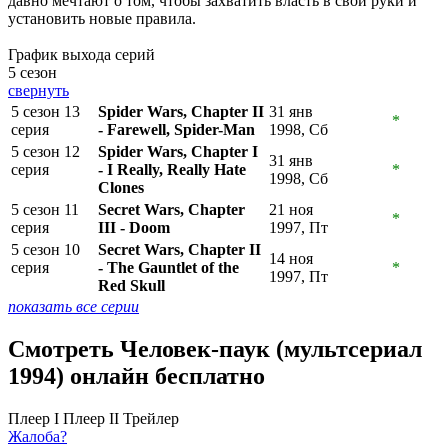
давно мечтают о том, чтобы захватить власть в свои руки и
установить новые правила.
График выхода серий
5 сезон
свернуть
5 сезон 13
Spider Wars, Chapter II
31 янв
*
серия
- Farewell, Spider-Man
1998, Сб
5 сезон 12
Spider Wars, Chapter I
31 янв
серия
- I Really, Really Hate
*
1998, Сб
Clones
5 сезон 11
Secret Wars, Chapter
21 ноя
*
серия
III - Doom
1997, Пт
5 сезон 10
Secret Wars, Chapter II
14 ноя
серия
- The Gauntlet of the
*
1997, Пт
Red Skull
показать все серии
Смотреть Человек-паук (мультсериал
1994) онлайн бесплатно
Плеер I
Плеер II
Трейлер
Жалоба?