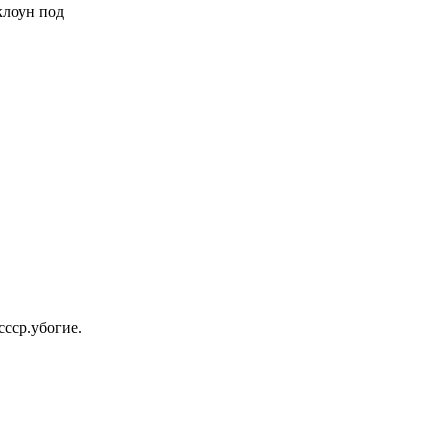
 клоун под
ссср.убогие.