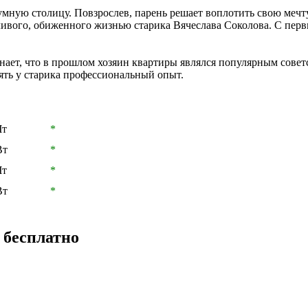
умную столицу. Повзрослев, парень решает воплотить свою мечту
чливого, обиженного жизнью старика Вячеслава Соколова. С пе
знает, что в прошлом хозяин квартиры являлся популярным сове
ять у старика профессиональный опыт.
Чт
*
Вт
*
Чт
*
Вт
*
 бесплатно