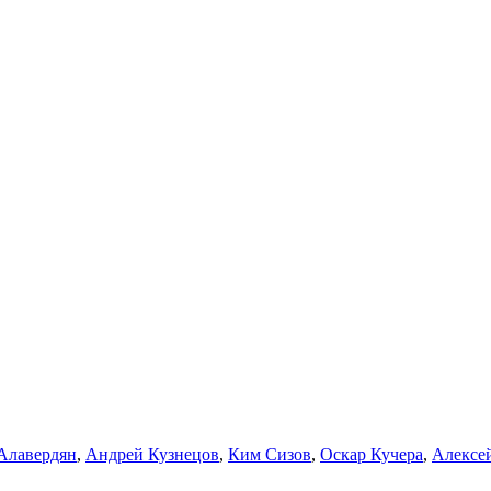
Алавердян
,
Андрей Кузнецов
,
Ким Сизов
,
Оскар Кучера
,
Алексе