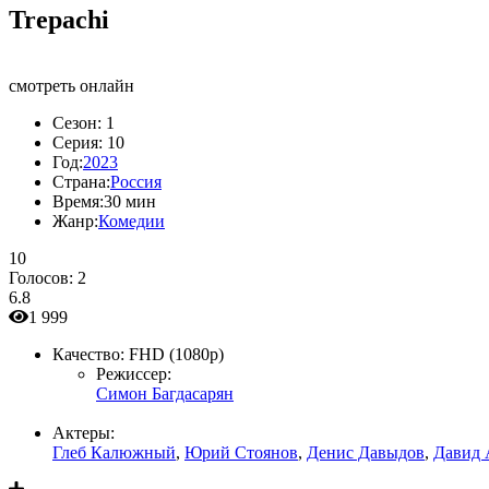
Trepachi
смотреть онлайн
Сезон:
1
Серия:
10
Год:
2023
Страна:
Россия
Время:
30 мин
Жанр:
Комедии
10
Голосов:
2
6.8
1 999
Качество:
FHD (1080p)
Режиссер:
Симон Багдасарян
Актеры:
Глеб Калюжный
,
Юрий Стоянов
,
Денис Давыдов
,
Давид 