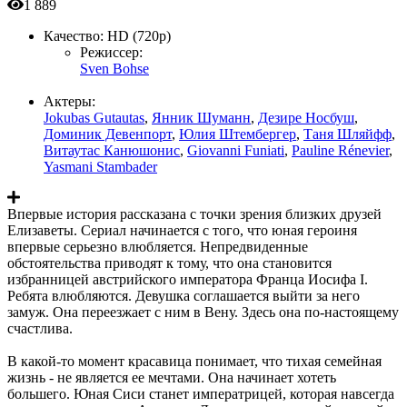
1 889
Качество:
HD (720p)
Режиссер:
Sven Bohse
Актеры:
Jokubas Gutautas
,
Янник Шуманн
,
Дезире Носбуш
,
Доминик Девенпорт
,
Юлия Штембергер
,
Таня Шляйфф
,
Витаутас Канюшонис
,
Giovanni Funiati
,
Pauline Rénevier
,
Yasmani Stambader
Впервые история рассказана с точки зрения близких друзей
Елизаветы. Сериал начинается с того, что юная героиня
впервые серьезно влюбляется. Непредвиденные
обстоятельства приводят к тому, что она становится
избранницей австрийского императора Франца Иосифа I.
Ребята влюбляются. Девушка соглашается выйти за него
замуж. Она переезжает с ним в Вену. Здесь она по-настоящему
счастлива.
В какой-то момент красавица понимает, что тихая семейная
жизнь - не является ее мечтами. Она начинает хотеть
большего. Юная Сиси станет императрицей, которая навсегда