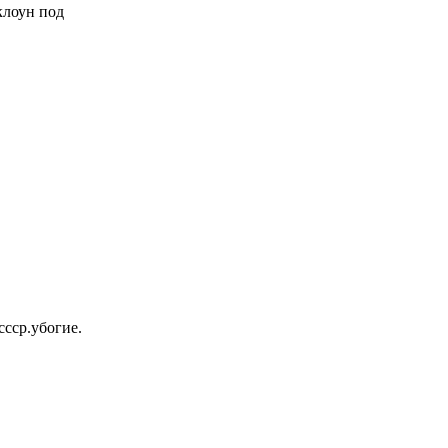
 клоун под
ссср.убогие.