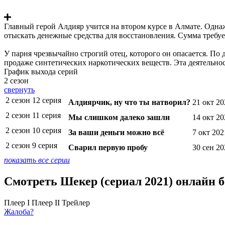
Главный герой Алдияр учится на втором курсе в Алмате. Однаж
отыскать денежные средства для восстановления. Сумма требуе
У парня чрезвычайно строгий отец, которого он опасается. По д
продаже синтетических наркотических веществ. Эта деятельно
График выхода серий
2 сезон
свернуть
2 сезон 12 серия
Алдиярчик, ну что ты натворил?
21 окт 20
2 сезон 11 серия
Мы слишком далеко зашли
14 окт 20
2 сезон 10 серия
За ваши деньги можно всё
7 окт 202
2 сезон 9 серия
Сварил первую пробу
30 сен 20
показать все серии
Смотреть Шекер (сериал 2021) онлайн 
Плеер I
Плеер II
Трейлер
Жалоба?