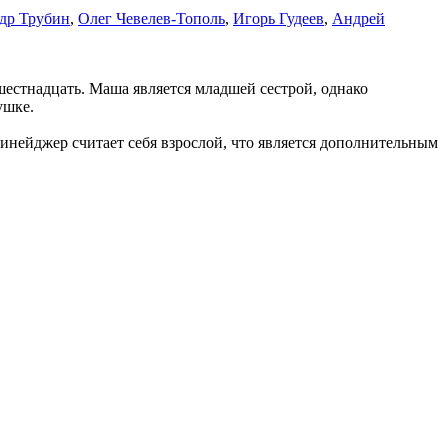
др Трубин
,
Олег Чевелев-Тополь
,
Игорь Гудеев
,
Андрей
шестнадцать. Маша является младшей сестрой, однако
ушке.
инейджер считает себя взрослой, что является дополнительным