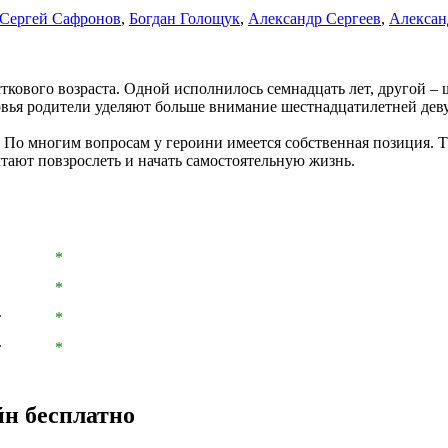
Сергей Сафронов
,
Богдан Голощук
,
Александр Сергеев
,
Алексан
ткового возраста. Одной исполнилось семнадцать лет, другой – 
овья родители уделяют больше внимание шестнадцатилетней дев
 По многим вопросам у героини имеется собственная позиция. Т
тают повзрослеть и начать самостоятельную жизнь.
*
*
т
*
т
*
йн бесплатно