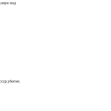
 клоун под
ссср.убогие.