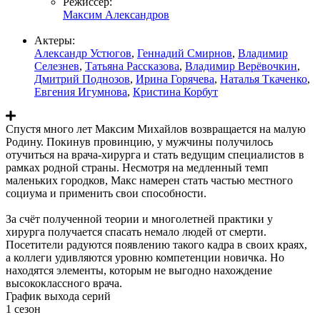
Режиссер:
Максим Александров
Актеры:
Александр Устюгов
,
Геннадий Смирнов
,
Владимир
Селезнев
,
Татьяна Рассказова
,
Владимир Верёвочкин
,
Дмитрий Поднозов
,
Ирина Горячева
,
Наталья Ткаченко
,
Евгения Игумнова
,
Кристина Корбут
Спустя много лет Максим Михайлов возвращается на малую
Родину. Покинув провинцию, у мужчины получилось
отучиться на врача-хирурга и стать ведущим специалистов в
рамках родной страны. Несмотря на медленный темп
маленьких городков, Макс намерен стать частью местного
социума и применить свои способности.
За счёт полученной теории и многолетней практики у
хирурга получается спасать немало людей от смерти.
Посетители радуются появлению такого кадра в своих краях,
а коллеги удивляются уровню компетенции новичка. Но
находятся элементы, которым не выгодно нахождение
высококлассного врача.
График выхода серий
1 сезон