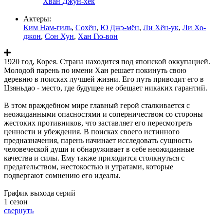
Хван Джун-хёк
Актеры:
Ким Нам-гиль
,
Сохён
,
Ю Джэ-мён
,
Ли Хён-ук
,
Ли Хо-
джон
,
Сон Хун
,
Хан Гю-вон
1920 год, Корея. Страна находится под японской оккупацией.
Молодой парень по имени Хан решает покинуть свою
деревню в поисках лучшей жизни. Его путь приводит его в
Цзяньдао - место, где будущее не обещает никаких гарантий.
В этом враждебном мире главный герой сталкивается с
неожиданными опасностями и соперничеством со стороны
жестоких противников, что заставляет его пересмотреть
ценности и убеждения. В поисках своего истинного
предназначения, парень начинает исследовать сущность
человеческой души и обнаруживает в себе неожиданные
качества и силы. Ему также приходится столкнуться с
предательством, жестокостью и утратами, которые
подвергают сомнению его идеалы.
График выхода серий
1 сезон
свернуть