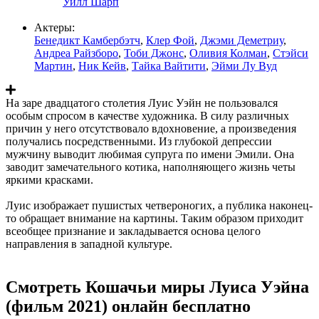
Уилл Шарп
Актеры:
Бенедикт Камбербэтч
,
Клер Фой
,
Джэми Деметриу
,
Андреа Райзборо
,
Тоби Джонс
,
Оливия Колман
,
Стэйси
Мартин
,
Ник Кейв
,
Тайка Вайтити
,
Эйми Лу Вуд
На заре двадцатого столетия Луис Уэйн не пользовался
особым спросом в качестве художника. В силу различных
причин у него отсутствовало вдохновение, а произведения
получались посредственными. Из глубокой депрессии
мужчину выводит любимая супруга по имени Эмили. Она
заводит замечательного котика, наполняющего жизнь четы
яркими красками.
Луис изображает пушистых четвероногих, а публика наконец-
то обращает внимание на картины. Таким образом приходит
всеобщее признание и закладывается основа целого
направления в западной культуре.
Смотреть Кошачьи миры Луиса Уэйна
(фильм 2021) онлайн бесплатно