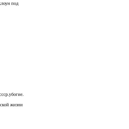
 клоун под
ссср.убогие.
ской жизни