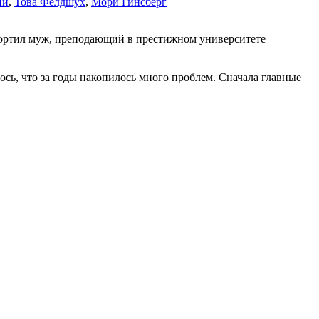
ни
,
Това Фелдшух
,
Мори Гинсберг
спортил муж, преподающий в престижном университете
лось, что за годы накопилось много проблем. Сначала главные