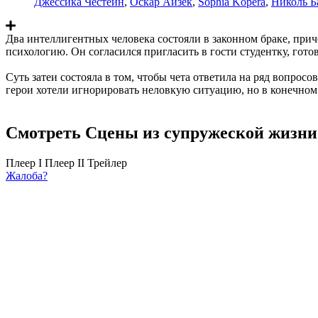
Джессика Честейн
,
Оскар Айзек
,
Sophia Kopera
,
Николь Б
Два интеллигентных человека состояли в законном браке, при
психологию. Он согласился пригласить в гости студентку, гот
Суть затеи состояла в том, чтобы чета ответила на ряд вопрос
герои хотели игнорировать неловкую ситуацию, но в конечном 
Смотреть Сцены из супружеской жизни 
Плеер I
Плеер II
Трейлер
Жалоба?