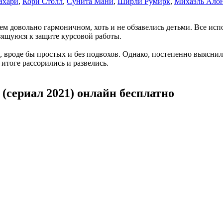
ахари
,
Кори Столл
,
Сунита Мани
,
Ширли Румирк
,
Михаэль Ало
чем довольно гармоничном, хоть и не обзавелись детьми. Все и
овящуюся к защите курсовой работы.
ов, вроде бы простых и без подвохов. Однако, постепенно выясни
итоге рассорились и развелись.
(сериал 2021) онлайн бесплатно