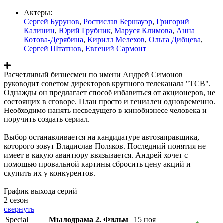
Актеры:
Сергей Бурунов
,
Ростислав Бершауэр
,
Григорий
Калинин
,
Юрий Грубник
,
Маруся Климова
,
Анна
Котова-Дерябина
,
Кирилл Мелехов
,
Ольга Дибцева
,
Сергей Штатнов
,
Евгений Сармонт
Расчетливый бизнесмен по имени Андрей Симонов
руководит советом директоров крупного телеканала "ТСВ".
Однажды он предлагает способ избавиться от акционеров, не
состоящих в сговоре. План просто и гениален одновременно.
Необходимо нанять несведущего в кинобизнесе человека и
поручить создать сериал.
Выбор останавливается на кандидатуре автозаправщика,
которого зовут Владислав Поляков. Последний понятия не
имеет в какую авантюру ввязывается. Андрей хочет с
помощью провальной картины сбросить цену акций и
скупить их у конкурентов.
График выхода серий
2 сезон
свернуть
Special
Мылодрама 2. Фильм
15 ноя