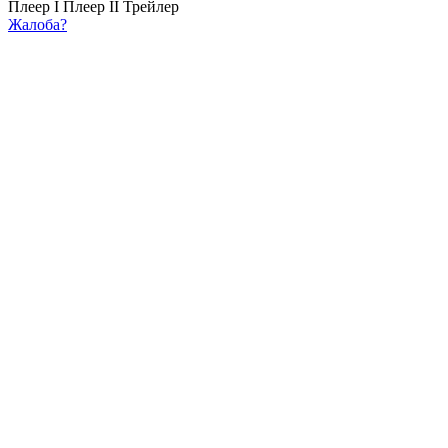
Плеер I
Плеер II
Трейлер
Жалоба?