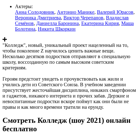
Актеры:
Анна Солодовник
,
Антонио Манике
,
Валерий Юрасов
,
Вероника Дмитриева
,
Виктор Черепанов
,
Владислав
Семёнов
,
Даниелла Баронина
,
Екатерина Кирия
,
Маша
Болотина
,
Никита Шкоркин
"Колледж", новый, уникальный проект нацеленный на то,
чтобы поколение Z научилось ценить важные вещи.
Несколько десятков подростков отправляют в специальную
школу, воссозданную по самым высоким советским
критериям.
Героям предстоит увидеть и прочувствовать как жили и
учились дети из Советского Союза. В учебном заведении
присутствует жесточайшая дисциплина, никаких смартфоном
и гаджетов, никакого интернета и прочих забав. Дерзкие и
невоспитанные подростки вскоре поймут как они были не
правы и как много времени тратили на ерунду.
Смотреть Колледж (шоу 2021) онлайн
бесплатно