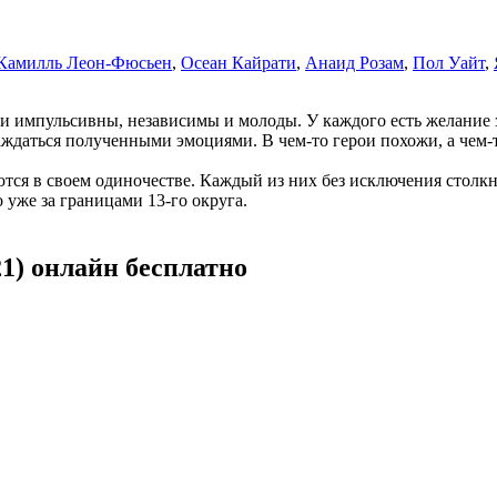
Камилль Леон-Фюсьен
,
Осеан Кайрати
,
Анаид Розам
,
Пол Уайт
,
Они импульсивны, независимы и молоды. У каждого есть желание
аждаться полученными эмоциями. В чем-то герои похожи, а чем-
яются в своем одиночестве. Каждый из них без исключения стол
 уже за границами 13-го округа.
1) онлайн бесплатно