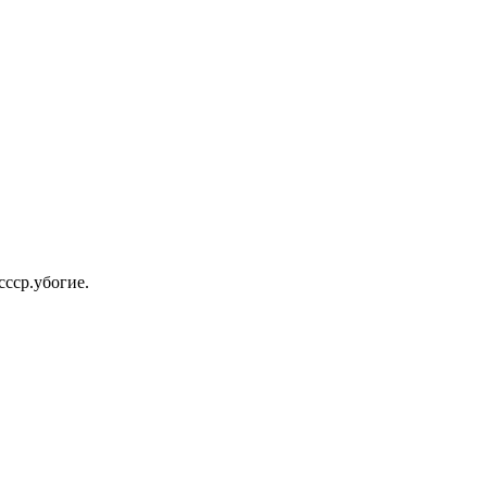
ссср.убогие.