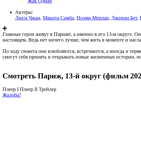
Жак Одиар
Актеры:
Люси Чжан
,
Макита Самба
,
Ноэми Мерлан
,
Дженни Бет
,
Главные герои живут в Париже, а именно в его 13-м округе. 
настоящем. Ведь нет ничего лучше, чем жить в моменте и насл
По ходу сюжета они влюбляются, встречаются, а иногда и тер
смогут себя принять и открывать новые жизненные истории, но
Смотреть Париж, 13-й округ (фильм 202
Плеер I
Плеер II
Трейлер
Жалоба?