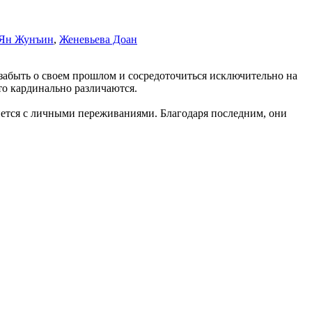
Ян Жунъин
,
Женевьева Доан
 забыть о своем прошлом и сосредоточиться исключительно на
то кардинально различаются.
кнется с личными переживаниями. Благодаря последним, они