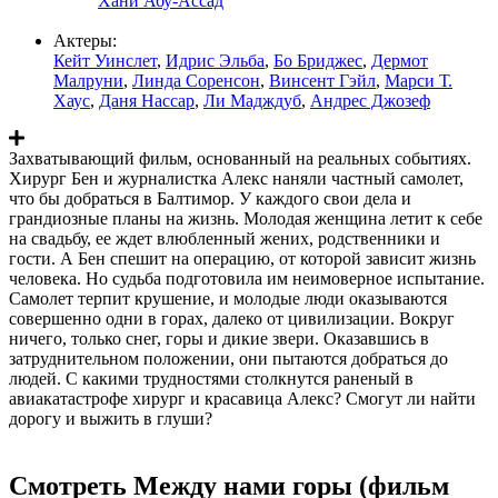
Хани Абу-Ассад
Актеры:
Кейт Уинслет
,
Идрис Эльба
,
Бо Бриджес
,
Дермот
Малруни
,
Линда Соренсон
,
Винсент Гэйл
,
Марси Т.
Хаус
,
Даня Нассар
,
Ли Мадждуб
,
Андрес Джозеф
Захватывающий фильм, основанный на реальных событиях.
Хирург Бен и журналистка Алекс наняли частный самолет,
что бы добраться в Балтимор. У каждого свои дела и
грандиозные планы на жизнь. Молодая женщина летит к себе
на свадьбу, ее ждет влюбленный жених, родственники и
гости. А Бен спешит на операцию, от которой зависит жизнь
человека. Но судьба подготовила им неимоверное испытание.
Самолет терпит крушение, и молодые люди оказываются
совершенно одни в горах, далеко от цивилизации. Вокруг
ничего, только снег, горы и дикие звери. Оказавшись в
затруднительном положении, они пытаются добраться до
людей. С какими трудностями столкнутся раненый в
авиакатастрофе хирург и красавица Алекс? Смогут ли найти
дорогу и выжить в глуши?
Смотреть Между нами горы (фильм