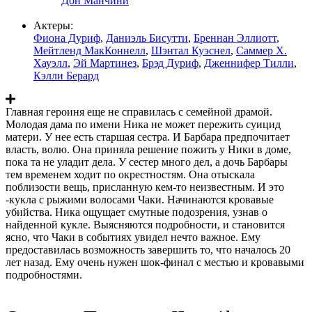
Дон Манчини
Актеры:
Фиона Дуриф
,
Даниэль Бисутти
,
Бреннан Эллиотт
,
Мейтленд МакКоннелл
,
Шэнтал Куэснел
,
Саммер Х.
Хауэлл
,
Эй Мартинез
,
Брэд Дуриф
,
Дженнифер Тилли
,
Кэлли Берард
Главная героиня еще не справилась с семейной драмой.
Молодая дама по имени Ника не может пережить суицид
матери. У нее есть старшая сестра. И Барбара предпочитает
власть, волю. Она приняла решение пожить у Ники в доме,
пока та не уладит дела. У сестер много дел, а дочь Барбары
тем временем ходит по окрестностям. Она отыскала
поблизости вещь, присланную кем-то неизвестным. И это
-кукла с рыжими волосами Чаки. Начинаются кровавые
убийства. Ника ощущает смутные подозрения, узнав о
найденной кукле. Выясняются подробности, и становится
ясно, что Чаки в событиях увидел нечто важное. Ему
предоставилась возможность завершить то, что началось 20
лет назад. Ему очень нужен шок-финал с местью и кровавыми
подробностями.