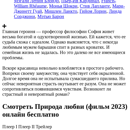
Мэгали Лепин Блондо
,
Пьер-Ив Кардинал
,
Francis-
William Rhéaume
,
Монья Шокри
,
Стив Лапланте
,
Мари-
Джинетт Гуай
,
Мишлен Ланкто
,
Гийом Лорин
,
Линда
Сорджини
,
Мэтью Барон
Главная героиня — профессор философии София живет
весьма богатой и одухотворенной жизнью. Ей кажется, что ее
судьба схожа с идеалом. Однако выясняется, что с некогда
любимым мужем барышня спит в разных кроватях. И
семейная жизнь не задалась. Но это далеко не все имеющиеся
проблемы.
Вскоре красавица невольно влюбляется в простого рабочего.
Вопреки своему замужеству, она чувствует себя окрыленной.
Долгое время она не испытывала сумасшедшего прилива. Но
сейчас невероятная страсть окутывает ее разум. Она не может
сопротивляться появившимся чувствам. Возникнет ли
страстный и невероятный роман?
Смотреть Природа любви (фильм 2023)
онлайн бесплатно
Плеер I
Плеер II
Трейлер