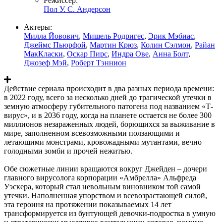
Режиссер:
Пол У. С. Андерсон
Актеры:
Милла Йовович
,
Мишель Родригес
,
Эрик Мэбиас
,
Джеймс Пьюрфой
,
Мартин Крюз
,
Колин Сэлмон
,
Райан
МакКласки
,
Оскар Пирс
,
Индра Ове
,
Анна Болт
,
Джозеф Мэй
,
Роберт Тэннион
Действие сериала происходит в два разных периода времени:
в 2022 году, всего за несколько дней до трагической утечки в
земную атмосферу губительного патогена под названием «Т-
вирус», и в 2036 году, когда на планете остается не более 300
миллионов незараженных людей, борющихся за выживание в
мире, заполненном всевозможными ползающими и
летающими монстрами, кровожадными мутантами, вечно
голодными зомби и прочей нежитью.
Обе сюжетные линии вращаются вокруг Джейден – дочери
главного вирусолога корпорации «Амбрелла» Альфреда
Уэскера, который стал невольным виновником той самой
утечки. Наполненная упорством и всевозрастающей силой,
эта героиня на протяжении показываемых 14 лет
трансформируется из бунтующей девочки-подростка в умную