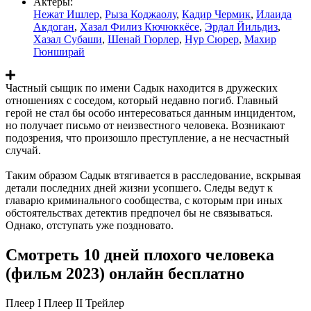
Актеры:
Нежат Ишлер
,
Рыза Коджаолу
,
Кадир Чермик
,
Илаида
Акдоган
,
Хазал Филиз Кючюккёсе
,
Эрдал Йильдиз
,
Хазал Субаши
,
Шенай Гюрлер
,
Нур Сюрер
,
Махир
Гюнширай
Частный сыщик по имени Садык находится в дружеских
отношениях с соседом, который недавно погиб. Главный
герой не стал бы особо интересоваться данным инцидентом,
но получает письмо от неизвестного человека. Возникают
подозрения, что произошло преступление, а не несчастный
случай.
Таким образом Садык втягивается в расследование, вскрывая
детали последних дней жизни усопшего. Следы ведут к
главарю криминального сообщества, с которым при иных
обстоятельствах детектив предпочел бы не связываться.
Однако, отступать уже поздновато.
Смотреть 10 дней плохого человека
(фильм 2023) онлайн бесплатно
Плеер I
Плеер II
Трейлер