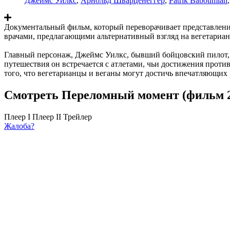
Джеймс Уилкс
,
Арнольд Шварценеггер
,
Patrik Baboumian
Документальный фильм, который переворачивает представление
врачами, предлагающими альтернативный взгляд на вегетариан
Главный персонаж, Джеймс Уилкс, бывший бойцовский пилот, с
путешествия он встречается с атлетами, чьи достижения проти
того, что вегетарианцы и веганы могут достичь впечатляющих 
Смотреть Переломный момент (фильм 2
Плеер I
Плеер II
Трейлер
Жалоба?