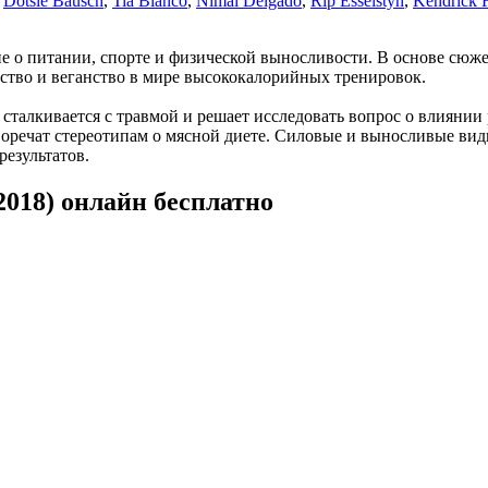
,
Dotsie Bausch
,
Tia Blanco
,
Nimai Delgado
,
Rip Esselstyn
,
Kendrick F
 о питании, спорте и физической выносливости. В основе сюже
ство и веганство в мире высококалорийных тренировок.
талкивается с травмой и решает исследовать вопрос о влиянии 
воречат стереотипам о мясной диете. Силовые и выносливые вид
результатов.
018) онлайн бесплатно