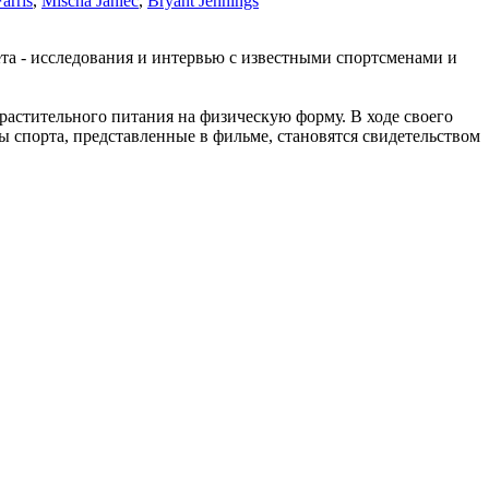
arris
,
Mischa Janiec
,
Bryant Jennings
та - исследования и интервью с известными спортсменами и
растительного питания на физическую форму. В ходе своего
ы спорта, представленные в фильме, становятся свидетельством