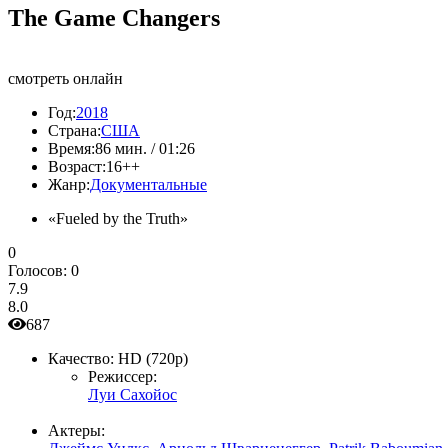
The Game Changers
смотреть онлайн
Год:
2018
Страна:
США
Время:
86 мин. / 01:26
Возраст:
16++
Жанр:
Документальные
«Fueled by the Truth»
0
Голосов:
0
7.9
8.0
687
Качество:
HD (720p)
Режиссер:
Луи Сахойос
Актеры: