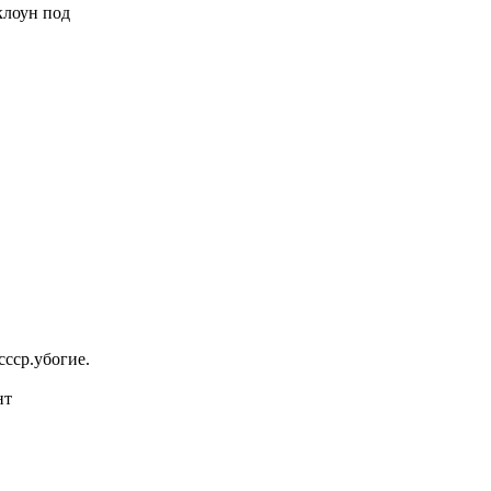
 клоун под
ссср.убогие.
нт