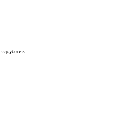
ссср.убогие.