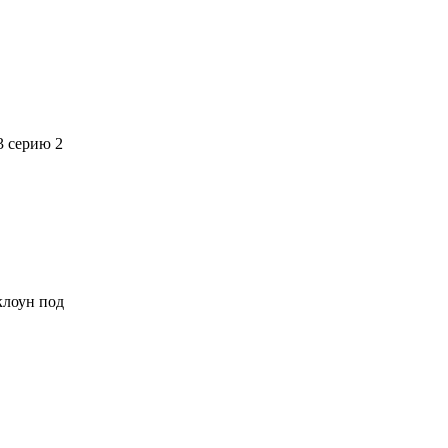
3 серию 2
 клоун под