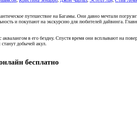
льямсон
,
Кристина Зенарро
,
Джон Чарльз
,
Эстелл Лау
,
Стив Лем
антическое путешествие на Багамы. Они давно мечтали погрузит
ьность и покупают на экскурсию для любителей дайвинга. Главн
аквалангом в его бездну. Спустя время они всплывают на повер
 станут добычей акул.
онлайн бесплатно