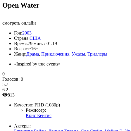
Open Water
смотреть онлайн
Год:
2003
Страна:
США
Время:
79 мин. / 01:19
Возраст:
16+
Жанр:
Драма
,
Приключения
,
Ужасы
,
Триллеры
«Inspired by true events»
0
Голосов:
0
5.7
6.2
813
Качество:
FHD (1080p)
Режиссер:
Крис Кентис
Актеры: