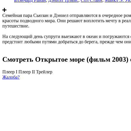
Блэнчард Райан
,
Дэниэл Трэвис
,
Сол Стайн
,
Майкл Э. Уи
Семейная пара Сьюзан и Дэниел отправляются в очередное ром
красоты подводного мира. Они решают воплотить мечту в реал
путешествие.
На следующий день супруги выезжают в океан и погружаются с 
предстоит любыми путями добраться до берега, прежде чем они
Смотреть Открытое море (фильм 2003) 
Плеер I
Плеер II
Трейлер
Жалоба?