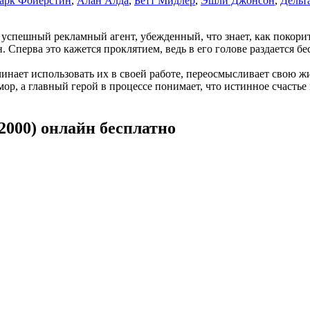
арк Фойерстин
,
Алан Алда
,
Бетт Мидлер
,
Эшли Джонсон
,
Дельт
ешный рекламный агент, убежденный, что знает, как покорить ж
 Сперва это кажется проклятием, ведь в его голове раздается 
чинает использовать их в своей работе, переосмысливает свою
р, а главный герой в процессе понимает, что истинное счасть
000) онлайн бесплатно