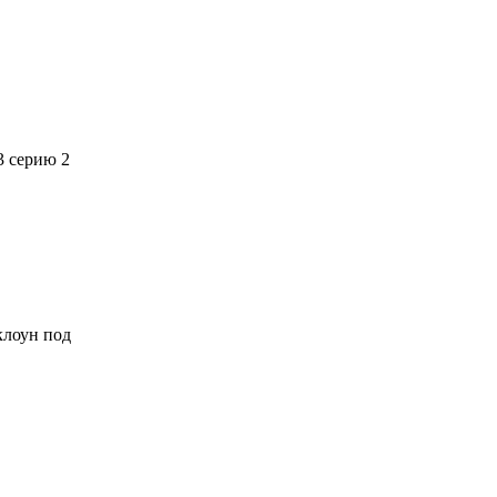
3 серию 2
 клоун под