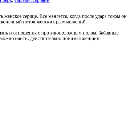
а Берк
,
Валери Перрайн
енское сердце. Все меняется, когда после удара током он
бесконечный поток женских размышлений.
 жизнь и отношения с противоположным полом. Забавные
е можно найти, действительно понимая женщин.