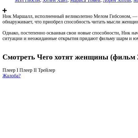
Мэл Гибсон
,
Хелен Хант
,
Мариса Томей
,
Лорен Холли
,
М
Ник Маршалл, исполненный великолепно Мелом Гибсоном, — усп
обнаруживает, что приобрел способность читать мысли женщин.
Однако, постепенно осваивая свои новые способности, Ник на
ситуации и неожиданные открытия придают фильму шарм и юмо
Смотреть Чего хотят женщины (фильм 2
Плеер I
Плеер II
Трейлер
Жалоба?