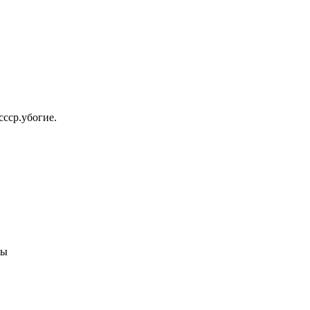
ссср.убогие.
ны