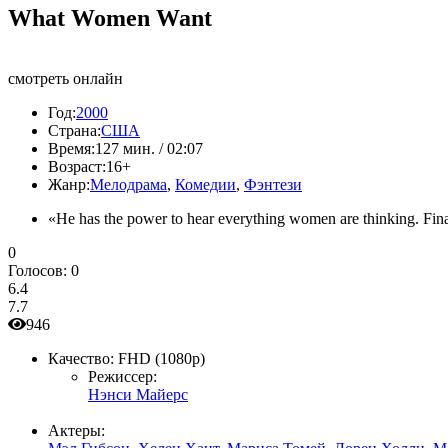
What Women Want
смотреть онлайн
Год:
2000
Страна:
США
Время:
127 мин. / 02:07
Возраст:
16+
Жанр:
Мелодрама
,
Комедии
,
Фэнтези
«He has the power to hear everything women are thinking. Finall
0
Голосов:
0
6.4
7.7
946
Качество:
FHD (1080p)
Режиссер:
Нэнси Майерс
Актеры: