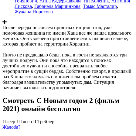
Гойянович
,
Анна Кадержавкова
,
Ян Коленик
,
Антония
Лискова
,
Габриэла Марчинкова
,
Томас Масталир
,
Жужана Норисова
После череды не совсем приятных инцидентов, уже
немолодая женщина по имени Хана все же нашла идеального
жениха. Она увлечена приготовлениями к пышной свадьбе,
которая пройдет на территории Хорватии.
Ничто не предвещало беды, пока в гости не заявляются три
лучших подруги. Они пока что находятся в поисках
достойных мужчин и способны превратить любое
мероприятие в сущий бардак. Собственно говоря, в прошлый
раз Ханна столкнулась с множеством проблем отчасти
благодаря вмешательству упомянутых дам. Ситуация
начинает выходит из-под контроля.
Смотреть С Новым годом 2 (фильм
2021) онлайн бесплатно
Плеер I
Плеер II
Трейлер
Жалоба?