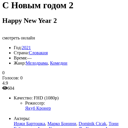
С Новым годом 2
Happy New Year 2
смотреть онлайн
Год:
2021
Страна:
Словакия
Время:
—
Жанр:
Мелодрама
,
Комедии
0
Голосов:
0
4.9
604
Качество:
FHD (1080p)
Режиссер:
Якуб Кронер
Актеры:
Иржи Бартошка
,
Марко Бонини
,
Dominik Cicak
,
Тони