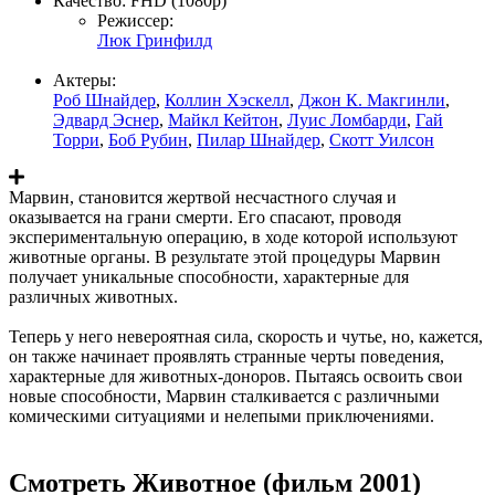
Качество:
FHD (1080p)
Режиссер:
Люк Гринфилд
Актеры:
Роб Шнайдер
,
Коллин Хэскелл
,
Джон К. Макгинли
,
Эдвард Эснер
,
Майкл Кейтон
,
Луис Ломбарди
,
Гай
Торри
,
Боб Рубин
,
Пилар Шнайдер
,
Скотт Уилсон
Марвин, становится жертвой несчастного случая и
оказывается на грани смерти. Его спасают, проводя
экспериментальную операцию, в ходе которой используют
животные органы. В результате этой процедуры Марвин
получает уникальные способности, характерные для
различных животных.
Теперь у него невероятная сила, скорость и чутье, но, кажется,
он также начинает проявлять странные черты поведения,
характерные для животных-доноров. Пытаясь освоить свои
новые способности, Марвин сталкивается с различными
комическими ситуациями и нелепыми приключениями.
Смотреть Животное (фильм 2001)