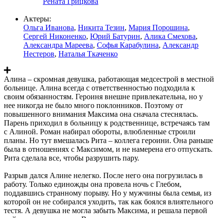
Рената Грицкова
Актеры:
Ольга Иванова
,
Никита Тезин
,
Мария Порошина
,
Сергей Никоненко
,
Юрий Батурин
,
Алика Смехова
,
Александра Мареева
,
Софья Карабулина
,
Александр
Нестеров
,
Наталья Ткаченко
Алина – скромная девушка, работающая медсестрой в местной
больнице. Алина всегда с ответственностью подходила к
своим обязанностям. Героиня внешне привлекательна, но у
нее никогда не было много поклонников. Поэтому от
повышенного внимания Максима она сначала стеснялась.
Парень приходил в больницу к родственнице, встречаясь там
с Алиной. Роман набирал обороты, влюбленные строили
планы. Но тут вмешалась Рита – коллега героини. Она раньше
была в отношениях с Максимом, и не намерена его отпускать.
Рита сделала все, чтобы разрушить пару.
Разрыв дался Алине нелегко. После него она погрузилась в
работу. Только единожды она провела ночь с Глебом,
поддавшись странному порыву. Но у мужчины была семья, из
которой он не собирался уходить, так как боялся влиятельного
тестя. А девушка не могла забыть Максима, и решала первой