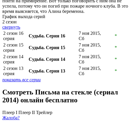
пойти на примирение. Вот только поговорить с ним она не
успела, потому что он погиб при пожаре ночного клуба. В это
время выясняется, что Алина беременна.
График выхода серий
2 сезон
свернуть
2 сезон 16
7 ноя 2015,
Судьба. Серия 16
*
серия
Сб
2 сезон 15
7 ноя 2015,
Судьба. Серия 15
*
серия
Сб
2 сезон 14
7 ноя 2015,
Судьба. Серия 14
*
серия
Сб
2 сезон 13
7 ноя 2015,
Судьба. Серия 13
*
серия
Сб
показать все серии
Смотреть Письма на стекле (сериал
2014) онлайн бесплатно
Плеер I
Плеер II
Трейлер
Жалоба?