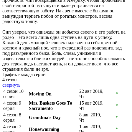
прочность. Чип возвращается в Америку, чтобы продолжить
свой непростой путь шута и даже устраивается на
соответствующую работу. На арене вместе с быками он
вынужден терпеть побои от рогатых монстров, веселя
радостную толпу.
Сип уверен, что однажды он добьется своего и его работа на
родео – это всего лишь одна ступень на пути к успеху.
Каждый день молодой человек надевает на себя цветной
костюм и красный нос, что в очередной раз подставить зад
под разъяренного быка. Боль, слезы, унижения и
издевательство близких людей – ничто не способно сломить
дух героя, ведь настанет день, и он докажет всем, что все
страдания были не зря.
График выхода серий
4 сезон
свернуть
4 сезон 10
22 авг 2019,
Moving On
*
серия
Чт
4 сезон 9
Mrs. Baskets Goes To
15 авг 2019,
*
серия
Sacramento
Чт
4 сезон 8
8 авг 2019,
Grandma's Day
*
серия
Чт
4 сезон 7
1 авг 2019,
Housewarming
*
серия
Чт