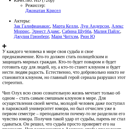
Качество:
HD (720p)
Режиссер:
Джонатан Крисел
Актеры:
Зак Галифианакис
,
Марта Келли
,
Луи Андерсон
,
Алекс
Моррис
,
Эрнест Адамс
,
Сабина Щубба
,
Малия Пайлс
,
Джулия Грюнберг
,
Мари Читхэм
,
Рюн Ю
У каждого человека в мире своя судьба и свое
предназначение. Кто-то должен стать полицейским и
защищать мирных граждан. Кто-то будет поваром и будет
готовить еду для людей, ну, а кто-то станет клоуном и будет
нести людям радость. Естественно, что добровольно никто не
становится клоуном, но главный герой сериала разрушил этот
стереотип.
Чип Олух всю свою сознательную жизнь мечтает только об
одном – стать самым смешным клоуном в мире. Для
осуществления своей мечты, молодой человек даже поступил
в парижский университет юмора, но был отчислен уже в
первом семестре – преподаватели почему-то не разделили его
чувство юмора. Получив такой удар от судьбы, парень не стал
сдаваться. Он решил, что судьба просто проверяет его на