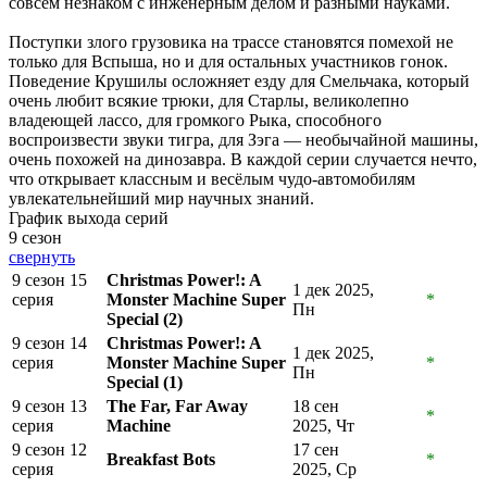
совсем незнаком с инженерным делом и разными науками.
Поступки злого грузовика на трассе становятся помехой не
только для Вспыша, но и для остальных участников гонок.
Поведение Крушилы осложняет езду для Смельчака, который
очень любит всякие трюки, для Старлы, великолепно
владеющей лассо, для громкого Рыка, способного
воспроизвести звуки тигра, для Зэга — необычайной машины,
очень похожей на динозавра. В каждой серии случается нечто,
что открывает классным и весёлым чудо-автомобилям
увлекательнейший мир научных знаний.
График выхода серий
9 сезон
свернуть
9 сезон 15
Christmas Power!: A
1 дек 2025,
серия
Monster Machine Super
*
Пн
Special (2)
9 сезон 14
Christmas Power!: A
1 дек 2025,
серия
Monster Machine Super
*
Пн
Special (1)
9 сезон 13
The Far, Far Away
18 сен
*
серия
Machine
2025, Чт
9 сезон 12
17 сен
Breakfast Bots
*
серия
2025, Ср