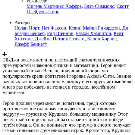
Режиссер:
Мигель Мартинес-Хоффре
,
Блэр Симмонс
,
Скотт
Плейделл-Пирс
Актеры:
Нолан Норт
,
Нат Факсон
,
Кевин Майкл Ричардсон
,
Ди
Брэдли Бейкер
,
Рид Шеннон
,
Рамон Хэмилтон
,
Кейт
Хиггинс
,
Джеймс Патрик Стюарт
,
Калил Харрис
,
Джефф Беннетт
Эй-Джи восемь лет, и он настоящий знаток технических
премудростей и законов физики и математики. Герой водит
уникальный пикап Вспыш, получивший широкую
популярность среди обитателей городка Аксель-Сити. Знание
научных законов позволило мальчику и его другу-автомобилю
много раз побеждать на гонках в городке, населённом
машинами.
Герои прошли через многие испытания, среди которых
противостояние главному конкуренту и завистливому
недругу — грузовику Крушиле, большому мошеннику. Этот
нечестный гонщик каждый раз старается прийти к победе
путём обмана. Он не понимает, что триумф в спорте получает
самый сильный и дружелюбный игрок. Кроме того, Крушила