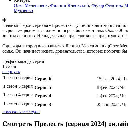
Актеры:
Олег Меньшиков
,
Филипп Янковский
,
Фёдор Федотов
,
М
Мурзенко
Главный герой сериала «Прелесть» – угонщик автомобилей по 
выросшем рядом с заводом по переработке металла. Около 20 л
золотых слитков. Не надеясь на справедливость правосудия, па
Однажды в город возвращается Леонид Максимович (Олег Мень
семье. Он начинает искать доказательства, которые помогли бы
График выхода серий
1 сезон
свернуть
1 сезон 6 серия
Серия 6
15 фев 2024, Чт
1 сезон 5 серия
Серия 5
8 фев 2024, Чт
1 сезон 4 серия
Серия 4
1 фев 2024, Чт
1 сезон 3 серия
Серия 3
25 янв 2024, Чт
показать все серии
Смотреть Прелесть (сериал 2024) онлай