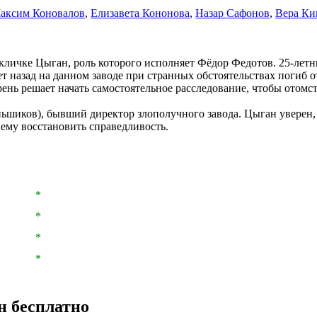
аксим Коновалов
,
Елизавета Кононова
,
Назар Сафонов
,
Вера Ки
кличке Цыган, роль которого исполняет Фёдор Федотов. 25-лет
ет назад на данном заводе при странных обстоятельствах погиб 
рень решает начать самостоятельное расследование, чтобы отомст
шиков), бывший директор злополучного завода. Цыган уверен, 
 ему восстановить справедливость.
*
*
*
*
н бесплатно