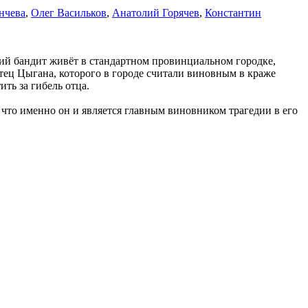
нчева
,
Олег Васильков
,
Анатолий Горячев
,
Константин
ний бандит живёт в стандартном провинциальном городке,
отец Цыгана, которого в городе считали виновным в краже
ить за гибель отца.
что именно он и является главным виновником трагедии в его