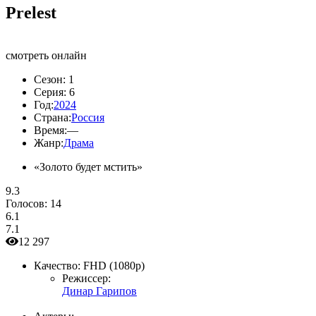
Prelest
смотреть онлайн
Сезон:
1
Серия:
6
Год:
2024
Страна:
Россия
Время:
—
Жанр:
Драма
«Золото будет мстить»
9.3
Голосов:
14
6.1
7.1
12 297
Качество:
FHD (1080p)
Режиссер:
Динар Гарипов