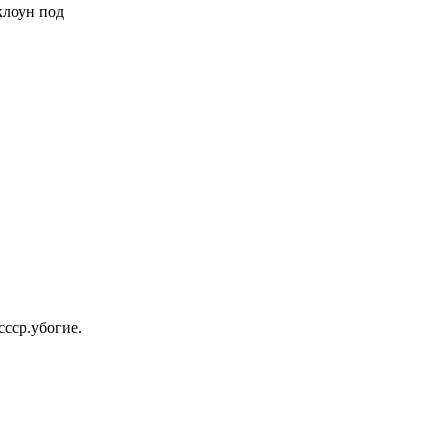
 клоун под
ссср.убогие.