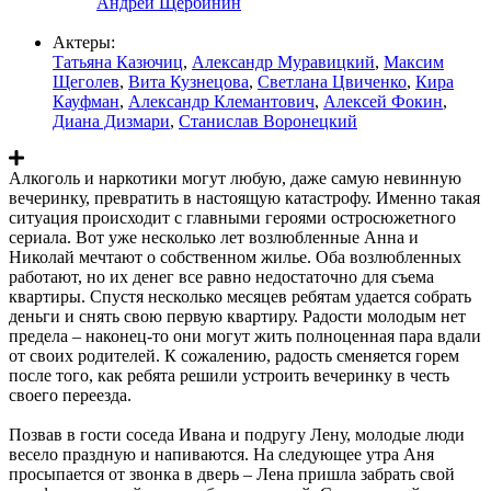
Андрей Щербинин
Актеры:
Татьяна Казючиц
,
Александр Муравицкий
,
Максим
Щеголев
,
Вита Кузнецова
,
Светлана Цвиченко
,
Кира
Кауфман
,
Александр Клемантович
,
Алексей Фокин
,
Диана Дизмари
,
Станислав Воронецкий
Алкоголь и наркотики могут любую, даже самую невинную
вечеринку, превратить в настоящую катастрофу. Именно такая
ситуация происходит с главными героями остросюжетного
сериала. Вот уже несколько лет возлюбленные Анна и
Николай мечтают о собственном жилье. Оба возлюбленных
работают, но их денег все равно недостаточно для съема
квартиры. Спустя несколько месяцев ребятам удается собрать
деньги и снять свою первую квартиру. Радости молодым нет
предела – наконец-то они могут жить полноценная пара вдали
от своих родителей. К сожалению, радость сменяется горем
после того, как ребята решили устроить вечеринку в честь
своего переезда.
Позвав в гости соседа Ивана и подругу Лену, молодые люди
весело праздную и напиваются. На следующее утра Аня
просыпается от звонка в дверь – Лена пришла забрать свой