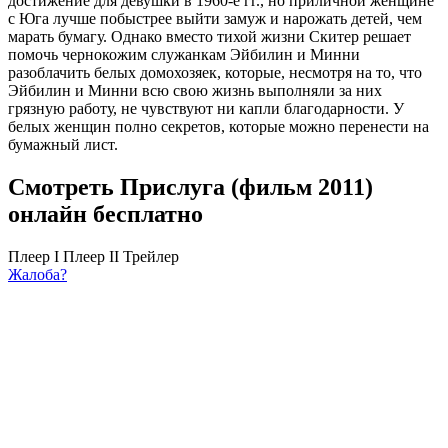
достижение для девушки в 1960-е гг., но приличной женщине
с Юга лучше побыстрее выйти замуж и нарожать детей, чем
марать бумагу. Однако вместо тихой жизни Скитер решает
помочь чернокожим служанкам Эйбилин и Минни
разоблачить белых домохозяек, которые, несмотря на то, что
Эйбилин и Минни всю свою жизнь выполняли за них
грязную работу, не чувствуют ни капли благодарности. У
белых женщин полно секретов, которые можно перенести на
бумажный лист.
Смотреть Прислуга (фильм 2011)
онлайн бесплатно
Плеер I
Плеер II
Трейлер
Жалоба?