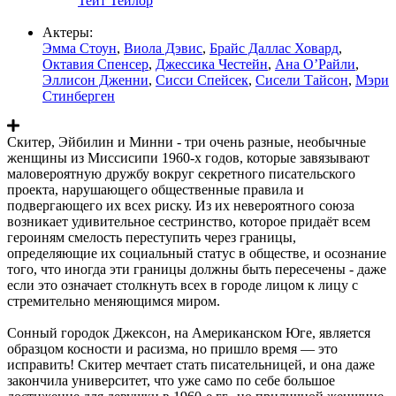
Тейт Тейлор
Актеры:
Эмма Стоун
,
Виола Дэвис
,
Брайс Даллас Ховард
,
Октавия Спенсер
,
Джессика Честейн
,
Ана О’Райли
,
Эллисон Дженни
,
Сисси Спейсек
,
Сисели Тайсон
,
Мэри
Стинберген
Скитер, Эйбилин и Минни - три очень разные, необычные
женщины из Миссисипи 1960-х годов, которые завязывают
маловероятную дружбу вокруг секретного писательского
проекта, нарушающего общественные правила и
подвергающего их всех риску. Из их невероятного союза
возникает удивительное сестринство, которое придаёт всем
героиням смелость переступить через границы,
определяющие их социальный статус в обществе, и осознание
того, что иногда эти границы должны быть пересечены - даже
если это означает столкнуть всех в городе лицом к лицу с
стремительно меняющимся миром.
Сонный городок Джексон, на Американском Юге, является
образцом косности и расизма, но пришло время — это
исправить! Скитер мечтает стать писательницей, и она даже
закончила университет, что уже само по себе большое