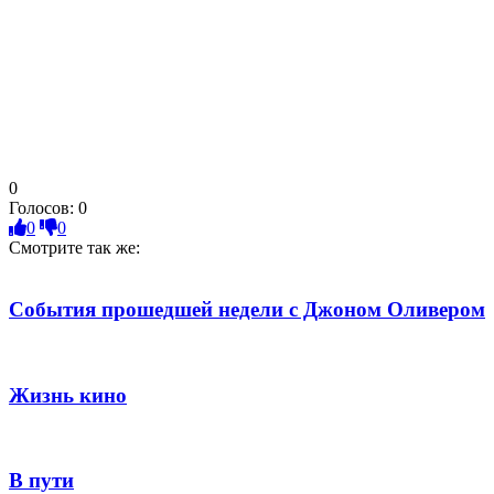
0
Голосов:
0
0
0
Смотрите так же:
События прошедшей недели с Джоном Оливером
Жизнь кино
В пути