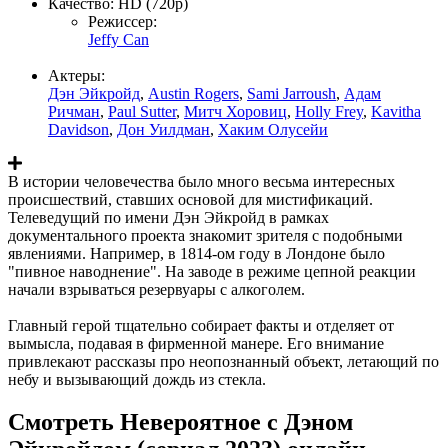
Качество:
HD (720p)
Режиссер:
Jeffy Can
Актеры:
Дэн Эйкройд
,
Austin Rogers
,
Sami Jarroush
,
Адам
Ричман
,
Paul Sutter
,
Митч Хоровиц
,
Holly Frey
,
Kavitha
Davidson
,
Дон Уилдман
,
Хаким Олусейи
В истории человечества было много весьма интересных
происшествий, ставших основой для мистификаций.
Телеведущий по имени Дэн Эйкройд в рамках
документального проекта знакомит зрителя с подобными
явлениями. Например, в 1814-ом году в Лондоне было
"пивное наводнение". На заводе в режиме цепной реакции
начали взрываться резервуары с алкоголем.
Главный герой тщательно собирает факты и отделяет от
вымысла, подавая в фирменной манере. Его внимание
привлекают рассказы про неопознанный объект, летающий по
небу и вызывающий дождь из стекла.
Смотреть Невероятное с Дэном