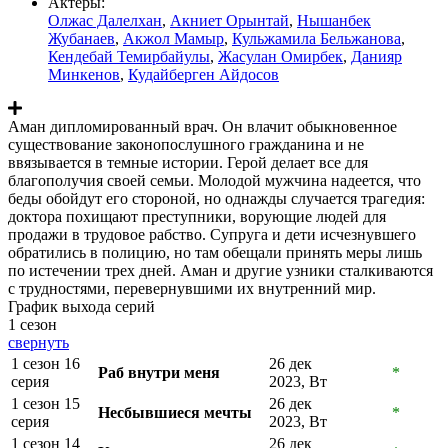
Актеры:
Олжас Далелхан
,
Акниет Орынтай
,
Нышанбек
Жубанаев
,
Акжол Мамыр
,
Кульжамила Бельжанова
,
Кендебай Темирбайулы
,
Жасулан Омирбек
,
Данияр
Минкенов
,
Кудайберген Айдосов
Аман дипломированный врач. Он влачит обыкновенное
существование законопослушного гражданина и не
ввязывается в темные истории. Герой делает все для
благополучия своей семьи. Молодой мужчина надеется, что
беды обойдут его стороной, но однажды случается трагедия:
доктора похищают преступники, ворующие людей для
продажи в трудовое рабство. Супруга и дети исчезнувшего
обратились в полицию, но там обещали принять меры лишь
по истечении трех дней. Аман и другие узники сталкиваются
с трудностями, перевернувшими их внутренний мир.
График выхода серий
1 сезон
свернуть
1 сезон 16
26 дек
Раб внутри меня
*
серия
2023, Вт
1 сезон 15
26 дек
Несбывшиеся мечты
*
серия
2023, Вт
1 сезон 14
26 дек