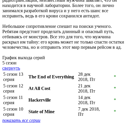
радиотрансляции, неизвестный мужчина заявляет, что он
находится в научной лаборатории. Более того, он лично
занимался разработкой вируса и у него есть шанс все
исправить, ведь в его крови сохранился антидот.
Небольшое сопротивление спешит на поиски ученого.
Ребятам предстоит проделать длинный и опасный путь,
отбиваясь от монстров. Все это для того, что мужчина
раскрыл им тайну: его кровь может не только спасти остатки
человечества, но и отправить этот мир первым рейсом в ад.
График выхода серий
5 сезон
свернуть
5 сезон 13
28 дек
The End of Everything
*
серия
2018, Пт
5 сезон 12
21 дек
At All Cost
*
серия
2018, Пт
5 сезон 11
14 дек
Hackerville
*
серия
2018, Пт
5 сезон 10
7 дек 2018,
State of Mine
*
серия
Пт
показать все серии