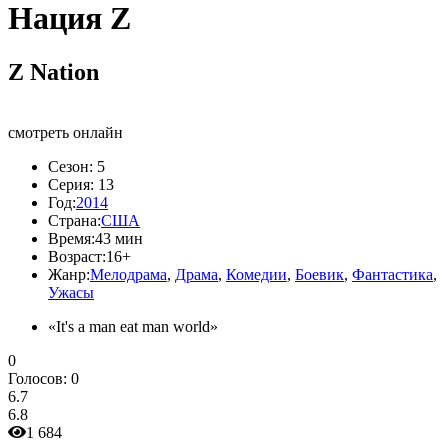
Нация Z
Z Nation
смотреть онлайн
Сезон:
5
Серия:
13
Год:
2014
Страна:
США
Время:
43 мин
Возраст:
16+
Жанр:
Мелодрама
,
Драма
,
Комедии
,
Боевик
,
Фантастика
,
Ужасы
«It's a man eat man world»
0
Голосов:
0
6.7
6.8
1 684