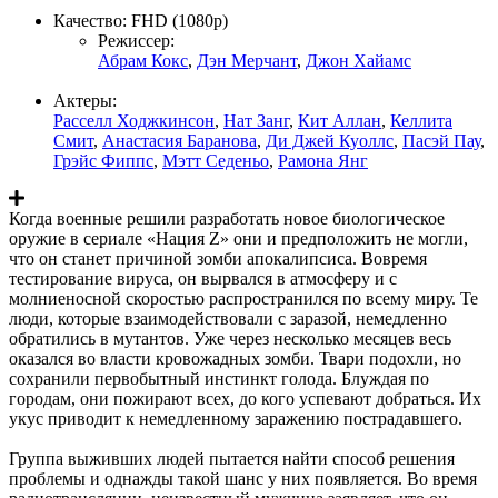
Качество:
FHD (1080p)
Режиссер:
Абрам Кокс
,
Дэн Мерчант
,
Джон Хайамс
Актеры:
Расселл Ходжкинсон
,
Нат Занг
,
Кит Аллан
,
Келлита
Смит
,
Анастасия Баранова
,
Ди Джей Куоллс
,
Пасэй Пау
,
Грэйс Фиппс
,
Мэтт Седеньо
,
Рамона Янг
Когда военные решили разработать новое биологическое
оружие в сериале «Нация Z» они и предположить не могли,
что он станет причиной зомби апокалипсиса. Вовремя
тестирование вируса, он вырвался в атмосферу и с
молниеносной скоростью распространился по всему миру. Те
люди, которые взаимодействовали с заразой, немедленно
обратились в мутантов. Уже через несколько месяцев весь
оказался во власти кровожадных зомби. Твари подохли, но
сохранили первобытный инстинкт голода. Блуждая по
городам, они пожирают всех, до кого успевают добраться. Их
укус приводит к немедленному заражению пострадавшего.
Группа выживших людей пытается найти способ решения
проблемы и однажды такой шанс у них появляется. Во время