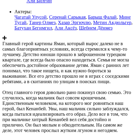
Али Билгин
Актеры:
Чагатай Улусой
,
Серенай Сарыкая
,
Барыш Фалай
,
Мине
Тугай
,
Танер Олмез
,
Хазар Эргючлю
,
Метин Акдюльгер
,
Батухан Бегимгил
,
Али Аксёз
,
Шебнем Дёнмез
Главный герой картины Яман, который вырос далеко не в
самых благоприятных условиях, всегда стремился к чему-то
лучшему. Детство юноши прошло в заброшенном турецком
квартале, где всегда было опасно находиться. Семья не могла
обеспечить достойное образование детям. Яман с ранних лет
понимал, что такое нищета, и как нужно бороться за
выживание. Все его детство прошло не в играх с соседскими
ребятами, а в скитаниях по улицам в поисках пищи.
Отец главного героя довольно рано покинул свою семью. Это
случилось, когда мальчик был совсем крошечным.
Единственным человеком, на которого мог ровняться наш
герой, был Кенанбей. Увы, наш мальчик сильно заблуждался,
когда пытался идеализировать его образ. Дело все в том, что
при мальчике хитрый Кенанбей вел себя достойно и
прилично. Он был милым и обходительным. На самом же
деле, этот человек прослыл жутким лгуном и негодяем.