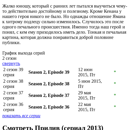
Жалко юношу, который с ранних лет пытался выучиться чему-
то действительно достойному и полезному. Кроме Кенана у
нашего героя никого не было. Но однажды отношение Ямана
к хитрому подлецу сильно изменилось. Случилось это после
одного печального происшествия. Именно тогда наш герой и
понял, с кем ему приходилось иметь дело. Тонкая и печальная
картина, которая должна понравиться доброй половине
публики.
График выхода серий
2 сезон
свернуть
2 сезон 39
12 июн
Season 2, Episode 39
*
серия
2015, Пт
2 сезон 38
5 июн 2015,
Season 2, Episode 38
*
серия
Пт
2 сезон 37
29 мая
Season 2, Episode 37
*
серия
2015, Пт
2 сезон 36
22 мая
Season 2, Episode 36
*
серия
2015, Пт
показать все серии
Смотреть Прилив (сериал 2013)