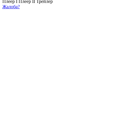
Плеер I
Плеер II
Трейлер
Жалоба?