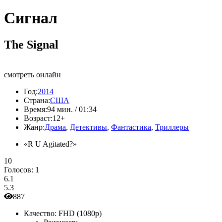
Сигнал
The Signal
смотреть онлайн
Год:
2014
Страна:
США
Время:
94 мин. / 01:34
Возраст:
12+
Жанр:
Драма
,
Детективы
,
Фантастика
,
Триллеры
«R U Agitated?»
10
Голосов:
1
6.1
5.3
887
Качество:
FHD (1080p)