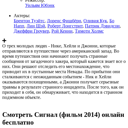
Режиссер:
Уильям Юбэнк
Актеры:
Брентон Туэйтс
,
Лоренс Фишбёрн
,
Оливия Кук
,
Бо
Напп
,
Лин Шэй
,
Роберт Лонгстрит
,
Патрик Дэвидсон
,
Джеффри Гроувер
,
Рой Кенни
,
Тимоти Холмс
О трех молодых людях - Нике, Хейли и Джонни, которые
отправляются в путешествие через американский запад. Во
время путешествия они начинают получать странные
сообщения от загадочного хакера, который кажется знает все о
них. Они решают отследить его местонахождение, что
приводит их в пустынные места Невады. По прибытии они
сталкиваются с неожиданным событием - Ник и Хейли
оказываются похищенными, а Джонни получает серьезные
травмы в результате странного инцидента. После того, как он
приходит в себя, он обнаруживает, что находится в странном
подземном объекте.
Смотреть Сигнал (фильм 2014) онлайн
бесплатно