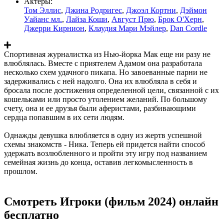
Актеры:
Том Эллис
,
Джина Родригес
,
Джоэл Кортни
,
Дэймон
Уайанс мл.
,
Лайза Коши
,
Август Прю
,
Брок О'Херн
,
Джерри Кирнион
,
Клаудия Мари Мэйлер
,
Dan Cordle
Спортивная журналистка из Нью-йорка Мак еще ни разу не
влюблялась. Вместе с приятелем Адамом она разработала
несколько схем удачного пикапа. Но завоеванные парни не
задерживались с ней надолго. Она их влюбляла в себя и
бросала после достижения определенной цели, связанной с их
кошельками или просто утолением желаний. По большому
счету, она и ее друзья были аферистами, разбивающими
сердца попавшим в их сети людям.
Однажды девушка влюбляется в одну из жертв успешной
схемы знакомств - Ника. Теперь ей придется найти способ
удержать возлюбленного и пройти эту игру под названием
семейная жизнь до конца, оставив легкомысленность в
прошлом.
Смотреть Игроки (фильм 2024) онлайн
бесплатно