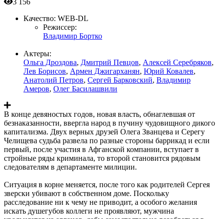
3 156
Качество:
WEB-DL
Режиссер:
Владимир Бортко
Актеры:
Ольга Дроздова
,
Дмитрий Певцов
,
Алексей Серебряков
,
Лев Борисов
,
Армен Джигарханян
,
Юрий Ковалев
,
Анатолий Петров
,
Сергей Барковский
,
Владимир
Амеров
,
Олег Басилашвили
В конце девяностых годов, новая власть, обнаглевшая от
безнаказанности, ввергла народ в пучину чудовищного дикого
капитализма. Двух верных друзей Олега Званцева и Серегу
Челищева судьба развела по разные стороны баррикад и если
первый, после участия в Афганской компании, вступает в
стройные ряды криминала, то второй становится рядовым
следователям в департаменте милиции.
Ситуация в корне меняется, после того как родителей Сергея
зверски убивают в собственном доме. Поскольку
расследование ни к чему не приводит, а особого желания
искать душегубов коллеги не проявляют, мужчина