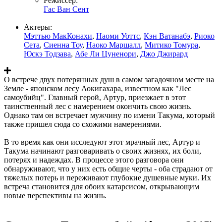
Режиссер:
Гас Ван Сент
Актеры:
Мэттью МакКонахи
,
Наоми Уоттс
,
Кэн Ватанабэ
,
Риоко
Сета
,
Сиенна Тоу
,
Наоко Маршалл
,
Митико Томура
,
Юскэ Тодзава
,
Абе Ли Цуненори
,
Джо Джирард
О встрече двух потерянных душ в самом загадочном месте на
Земле - японском лесу Аокигахара, известном как "Лес
самоубийц". Главный герой, Артур, приезжает в этот
таинственный лес с намерением окончить свою жизнь.
Однако там он встречает мужчину по имени Такума, который
также пришел сюда со схожими намерениями.
В то время как они исследуют этот мрачный лес, Артур и
Такума начинают разговаривать о своих жизнях, их боли,
потерях и надеждах. В процессе этого разговора они
обнаруживают, что у них есть общие черты - оба страдают от
тяжелых потерь и переживают глубокие душевные муки. Их
встреча становится для обоих катарсисом, открывающим
новые перспективы на жизнь.