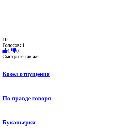
10
Голосов:
1
1
0
Смотрите так же:
Козел отпущения
По правде говоря
Буканьерки