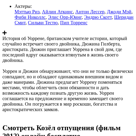
Актеры:
Мэттью Риз
,
Айлин Аткинс
,
Антон Лессер
,
Джоди Мэй
,
Фиби Николлс
,
Элис Орр-Юинг
,
Эндрю Скотт
,
Шеридан
Смит
,
Сильви Тестю
,
Пип Торренс
История об Уоррене, британском учителе истории, который
случайно встречает своего двойника, Дюжина Гилберта,
аристократа. Дюжин приглашает Уоррена в свой дом, где
последний вдруг оказывается втянутым в жизнь своего
двойника.
Уоррен и Дюжин обнаруживают, что они не только физически
совпадают, но и обладают одинаковым внешним видом и
даже манерами. Дюжина предлагает Уоррену поменяться
местами, чтобы облегчить свои обязанности и дать
возможность каждому познать другую жизнь. Уоррен
соглашается на предложение и временно замещает своего
двойника. Он погружается в мир роскоши, богатства и
аристократических замков.
Смотреть Козёл отпущения (фильм
2012) онлайн бесплатно