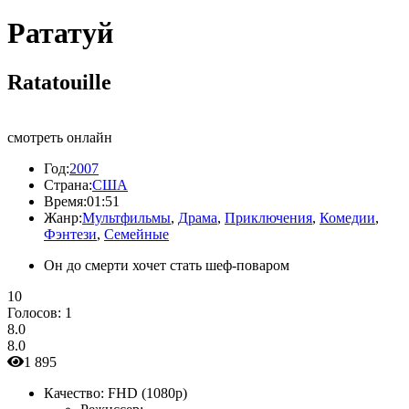
Рататуй
Ratatouille
смотреть онлайн
Год:
2007
Страна:
США
Время:
01:51
Жанр:
Мультфильмы
,
Драма
,
Приключения
,
Комедии
,
Фэнтези
,
Семейные
Он до смерти хочет стать шеф-поваром
10
Голосов:
1
8.0
8.0
1 895
Качество:
FHD (1080p)