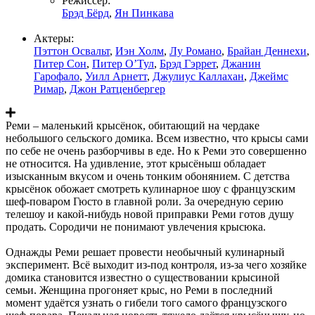
Режиссер:
Брэд Бёрд
,
Ян Пинкава
Актеры:
Пэттон Освальт
,
Иэн Холм
,
Лу Романо
,
Брайан Деннехи
,
Питер Сон
,
Питер О’Тул
,
Брэд Гэррет
,
Джанин
Гарофало
,
Уилл Арнетт
,
Джулиус Каллахан
,
Джеймс
Римар
,
Джон Ратценбергер
Реми – маленький крысёнок, обитающий на чердаке
небольшого сельского домика. Всем известно, что крысы сами
по себе не очень разборчивы в еде. Но к Реми это совершенно
не относится. На удивление, этот крысёныш обладает
изысканным вкусом и очень тонким обонянием. С детства
крысёнок обожает смотреть кулинарное шоу с французским
шеф-поваром Гюсто в главной роли. За очередную серию
телешоу и какой-нибудь новой приправки Реми готов душу
продать. Сородичи не понимают увлечения крысюка.
Однажды Реми решает провести необычный кулинарный
эксперимент. Всё выходит из-под контроля, из-за чего хозяйке
домика становится известно о существовании крысиной
семьи. Женщина прогоняет крыс, но Реми в последний
момент удаётся узнать о гибели того самого французского