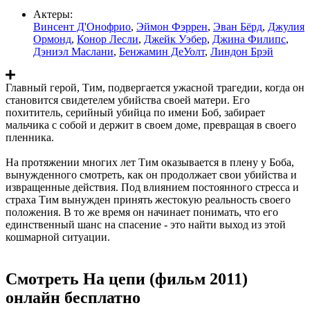
Актеры:
Винсент Д'Онофрио
,
Эймон Фэррен
,
Эван Бёрд
,
Джулия
Ормонд
,
Конор Лесли
,
Джейк Уэбер
,
Джина Филипс
,
Дэниэл Маслани
,
Бенжамин ДеУолт
,
Линдон Брэй
Главный герой, Тим, подвергается ужасной трагедии, когда он
становится свидетелем убийства своей матери. Его
похититель, серийный убийца по имени Боб, забирает
мальчика с собой и держит в своем доме, превращая в своего
пленника.
На протяжении многих лет Тим оказывается в плену у Боба,
вынужденного смотреть, как он продолжает свои убийства и
извращенные действия. Под влиянием постоянного стресса и
страха Тим вынужден принять жестокую реальность своего
положения. В то же время он начинает понимать, что его
единственный шанс на спасение - это найти выход из этой
кошмарной ситуации.
Смотреть На цепи (фильм 2011)
онлайн бесплатно