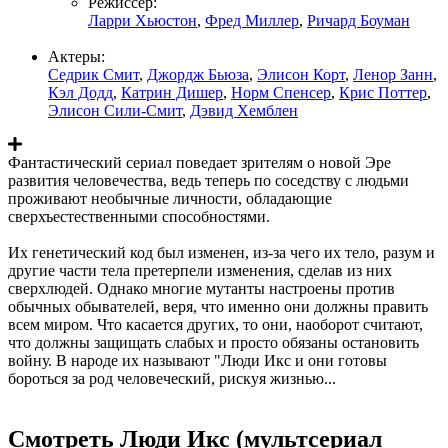
Режиссер:
Ларри Хьюстон
,
Фред Миллер
,
Ричард Боуман
Актеры:
Седрик Смит
,
Джордж Бьюза
,
Элисон Корт
,
Ленор Занн
,
Кэл Додд
,
Катрин Дишер
,
Норм Спенсер
,
Крис Поттер
,
Элисон Сили-Смит
,
Дэвид Хемблен
Фантастический сериал поведает зрителям о новой Эре
развития человечества, ведь теперь по соседству с людьми
проживают необычные личности, обладающие
сверхъестественными способностями.
Их генетический код был изменен, из-за чего их тело, разум и
другие части тела претерпели изменения, сделав из них
сверхлюдей. Однако многие мутанты настроены против
обычных обывателей, веря, что именно они должны править
всем миром. Что касается других, то они, наоборот считают,
что должны защищать слабых и просто обязаны остановить
войну. В народе их называют "Люди Икс и они готовы
бороться за род человеческий, рискуя жизнью...
Смотреть Люди Икс (мультсериал