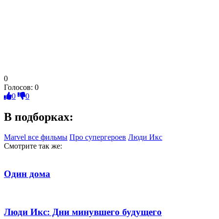
0
Голосов:
0
0
0
В подборках:
Marvel все фильмы
Про супергероев
Люди Икс
Смотрите так же:
Один дома
Люди Икс: Дни минувшего будущего