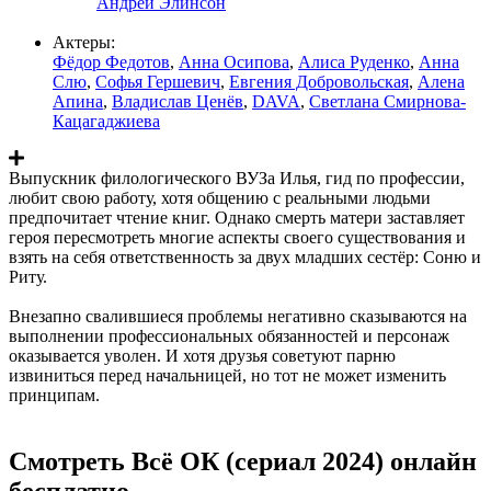
Андрей Элинсон
Актеры:
Фёдор Федотов
,
Анна Осипова
,
Алиса Руденко
,
Анна
Слю
,
Софья Гершевич
,
Евгения Добровольская
,
Алена
Апина
,
Владислав Ценёв
,
DAVA
,
Светлана Смирнова-
Кацагаджиева
Выпускник филологического ВУЗа Илья, гид по профессии,
любит свою работу, хотя общению с реальными людьми
предпочитает чтение книг. Однако смерть матери заставляет
героя пересмотреть многие аспекты своего существования и
взять на себя ответственность за двух младших сестёр: Соню и
Риту.
Внезапно свалившиеся проблемы негативно сказываются на
выполнении профессиональных обязанностей и персонаж
оказывается уволен. И хотя друзья советуют парню
извиниться перед начальницей, но тот не может изменить
принципам.
Смотреть Всё ОК (сериал 2024) онлайн
бесплатно