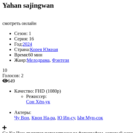
Yahan sajingwan
смотреть онлайн
Сезон:
1
Серия:
16
Год:
2024
Страна:
Корея Южная
Время:
60 мин
Жанр:
Мелодрама
,
Фэнтези
10
Голосов:
2
649
Качество:
FHD (1080p)
Режиссер:
Сон Хён-ук
Актеры:
Чу Вон
,
Квон На-ра
,
Ю Ин-су
,
Ым Мун-сок