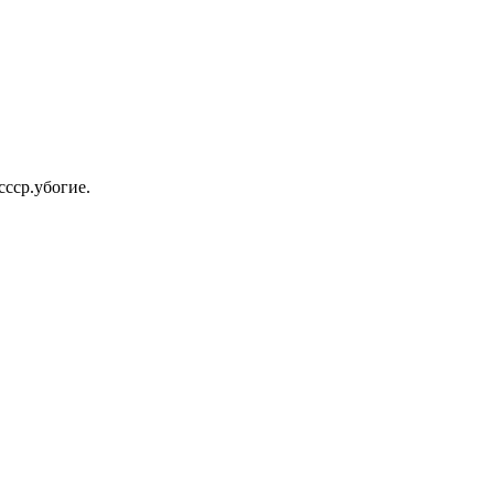
ссср.убогие.