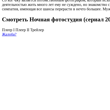
Со Ки Чжу является потомственным фотографом, который исходя
деятельностью жить много лет ему не суждено, но знакомство
симпатия, имеющая все шансы перерасти в нечто большее. Му
Смотреть Ночная фотостудия (сериал 20
Плеер I
Плеер II
Трейлер
Жалоба?