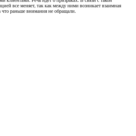
 клиентами. Речь идет о призраках. В связи с такой
цией все меняет, так как между ними возникает взаимная
 что раньше внимания не обращали.