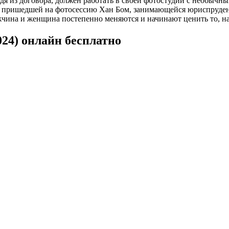
 из договора, должен работать в своей фотостудии с необычными
 с пришедшей на фотосессию Хан Бом, занимающейся юриспруден
жчина и женщина постепенно меняются и начинают ценить то, на
24) онлайн бесплатно