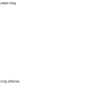
 клоун под
ссср.убогие.