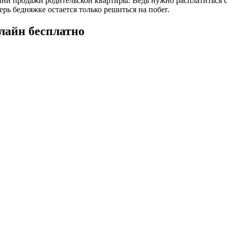
ини продажи родительской квартиры. Ведь нужно расплатиться с 
рь бедняжке остается только решиться на побег.
лайн бесплатно