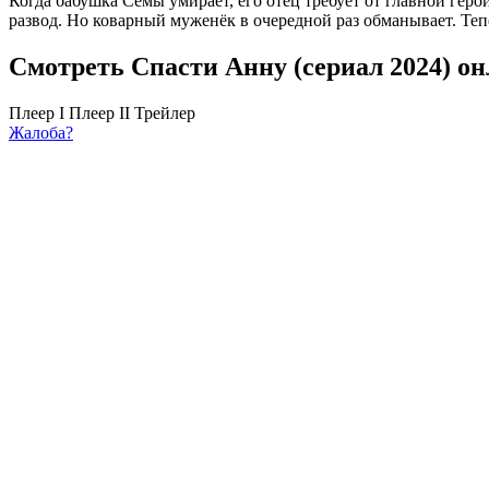
Когда бабушка Сёмы умирает, его отец требует от главной геро
развод. Но коварный муженёк в очередной раз обманывает. Тепе
Смотреть Спасти Анну (сериал 2024) он
Плеер I
Плеер II
Трейлер
Жалоба?