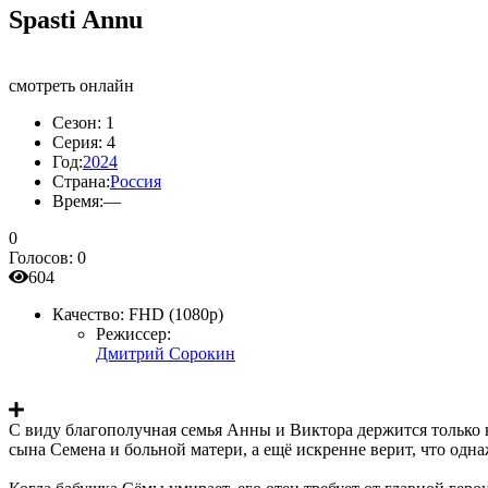
Spasti Annu
смотреть онлайн
Сезон:
1
Серия:
4
Год:
2024
Страна:
Россия
Время:
—
0
Голосов:
0
604
Качество:
FHD (1080p)
Режиссер:
Дмитрий Сорокин
С виду благополучная семья Анны и Виктора держится только н
сына Семена и больной матери, а ещё искренне верит, что од