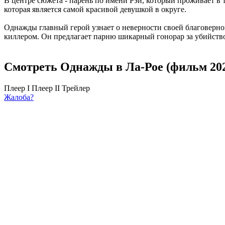
В центре сюжета - парень по имени Рэй, который проживает в 
которая является самой красивой девушкой в округе.
Однажды главный герой узнает о неверности своей благоверно
киллером. Он предлагает парню шикарный гонорар за убийств
Смотреть Однажды в Ла-Рое (фильм 202
Плеер I
Плеер II
Трейлер
Жалоба?