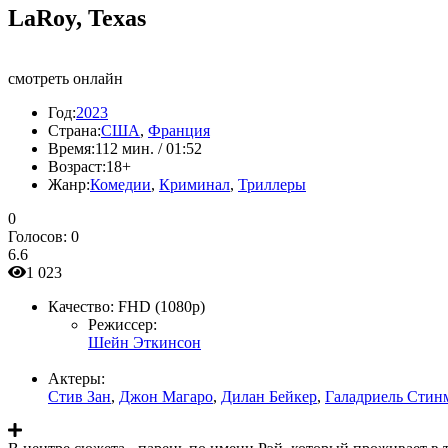
LaRoy, Texas
смотреть онлайн
Год:
2023
Страна:
США
,
Франция
Время:
112 мин. / 01:52
Возраст:
18+
Жанр:
Комедии
,
Криминал
,
Триллеры
0
Голосов:
0
6.6
1 023
Качество:
FHD (1080p)
Режиссер:
Шейн Эткинсон
Актеры:
Стив Зан
,
Джон Магаро
,
Дилан Бейкер
,
Галадриель Стин