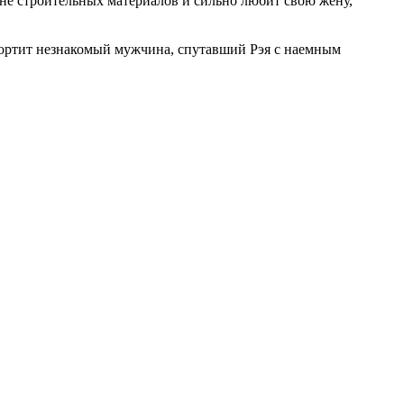
ине строительных материалов и сильно любит свою жену,
 портит незнакомый мужчина, спутавший Рэя с наемным