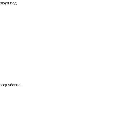
 клоун под
ссср.убогие.