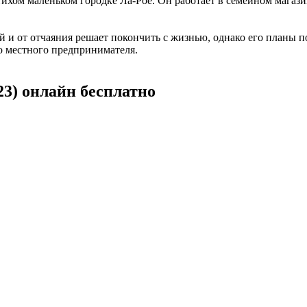
тихом маленьком городке Ла-Рое. Он работает в семейном магаз
й и от отчаяния решает покончить с жизнью, однако его планы
о местного предпринимателя.
3) онлайн бесплатно