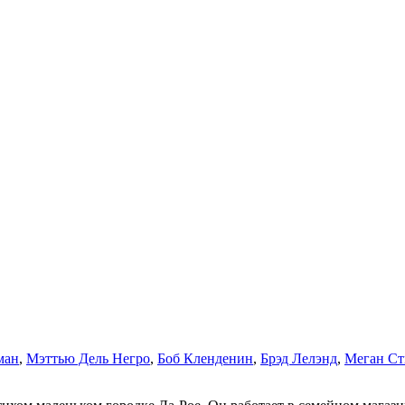
ман
,
Мэттью Дель Негро
,
Боб Кленденин
,
Брэд Лелэнд
,
Меган Ст