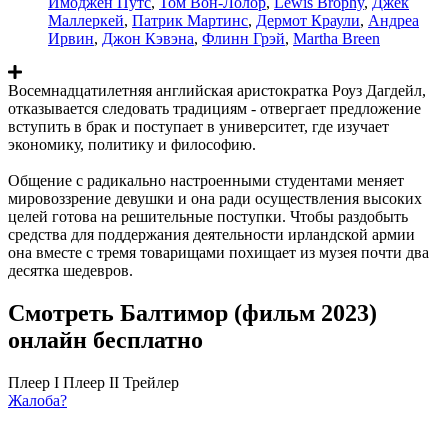
Имоджен Путс
,
Том Вон-Лолор
,
Lewis Brophy
,
Джек
Маллеркей
,
Патрик Мартинс
,
Дермот Краули
,
Андреа
Ирвин
,
Джон Кэвэна
,
Флинн Грэй
,
Martha Breen
Восемнадцатилетняя английская аристократка Роуз Дагдейл,
отказывается следовать традициям - отвергает предложение
вступить в брак и поступает в университет, где изучает
экономику, политику и философию.
Общение с радикально настроенными студентами меняет
мировоззрение девушки и она ради осуществления высоких
целей готова на решительные поступки. Чтобы раздобыть
средства для поддержания деятельности ирландской армии
она вместе с тремя товарищами похищает из музея почти два
десятка шедевров.
Смотреть Балтимор (фильм 2023)
онлайн бесплатно
Плеер I
Плеер II
Трейлер
Жалоба?